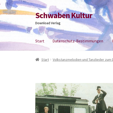
Schwaben Kultur
Zur
Zum
Navigation
Inhalt
Download Verlag
springen
springen
Start
Datenschutz-Bestimmungen
Start
Datenschutz-Bestimmungen
Impress
Start
Volkstanzmelodien und Tanzlieder zum