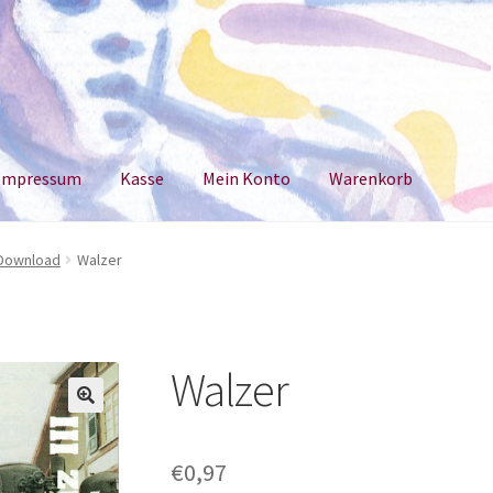
Impressum
Kasse
Mein Konto
Warenkorb
um
Kasse
Mein Konto
Warenkorb
 Download
Walzer
Walzer
€
0,97