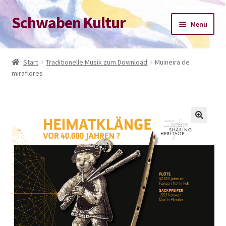
Schwaben Kultur
Zur
Zum
Menü
Navigation
Inhalt
springen
springen
Start
Start
Traditionelle Musik zum Download
Muineira de
miraflores
Datenschutz-Bestimmungen
Impressum
Kasse
Mein Konto
Warenkorb