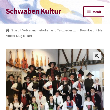
Schwaben Kultur
Zur
Zum
Menü
Navigation
Inhalt
springen
springen
Start
Start
Volkstanzmelodien und Tanzlieder zum Download
Mei
Mutter Mag Mi Net
Datenschutz-Bestimmungen
Impressum
Kasse
Mein Konto
Warenkorb