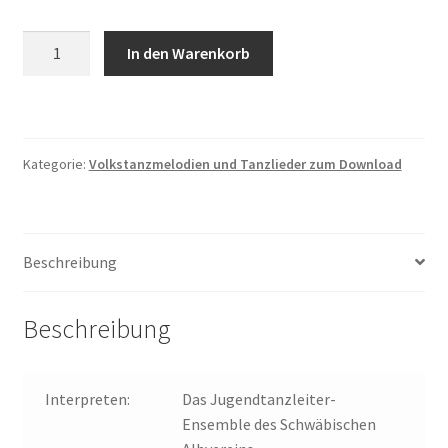
Mei
In den Warenkorb
Mutter
Mag
Mi
Net
Kategorie:
Volkstanzmelodien und Tanzlieder zum Download
Menge
Beschreibung
Beschreibung
Interpreten:
Das Jugendtanzleiter-
Ensemble des Schwäbischen