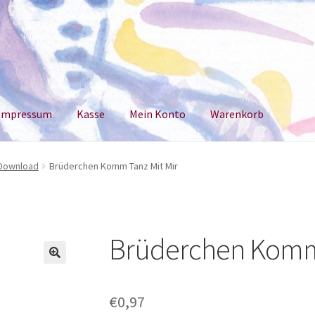
Impressum
Kasse
Mein Konto
Warenkorb
um
Kasse
Mein Konto
Warenkorb
 Download
Brüderchen Komm Tanz Mit Mir
Brüderchen Komm 
€
0,97