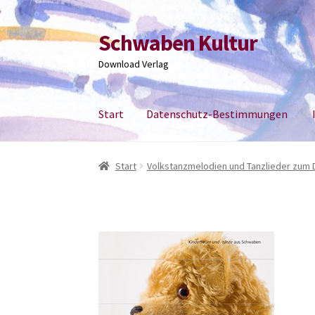
Schwaben Kultur
Zur
Zum
Navigation
Inhalt
Download Verlag
springen
springen
Start
Datenschutz-Bestimmungen
Start
Datenschutz-Bestimmungen
Impress
Start
Volkstanzmelodien und Tanzlieder zum