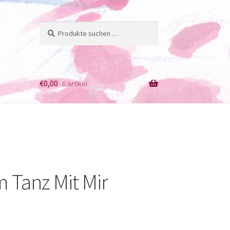
Suchen
Suchen
nach:
€
0,00
0 Artikel
Tanz Mit Mir