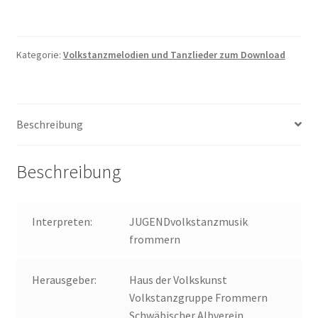
Ging
Ins
Holz
Kategorie:
Volkstanzmelodien und Tanzlieder zum Download
Menge
Beschreibung
Beschreibung
Interpreten:
JUGENDvolkstanzmusik
frommern
Herausgeber:
Haus der Volkskunst
Volkstanzgruppe Frommern
Schwäbischer Albverein