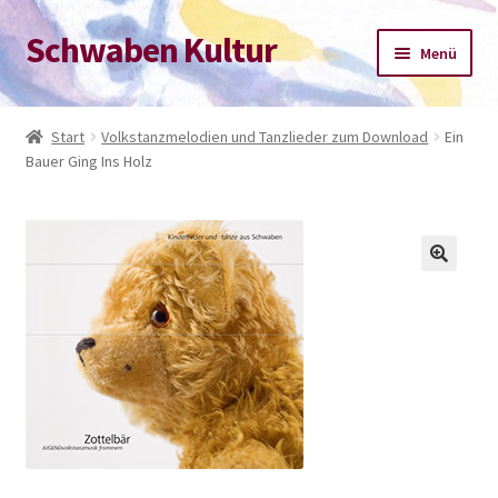
Schwaben Kultur
Zur
Zum
Menü
Navigation
Inhalt
springen
springen
Start
Start
Volkstanzmelodien und Tanzlieder zum Download
Ein
Bauer Ging Ins Holz
Datenschutz-Bestimmungen
Impressum
Kasse
Mein Konto
Warenkorb