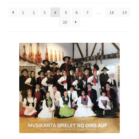
1
2
3
4
5
6
7
…
18
19
20