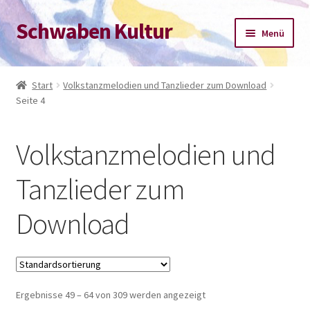
Schwaben Kultur
Zur
Zum
Menü
Navigation
Inhalt
springen
springen
Start
Start
Volkstanzmelodien und Tanzlieder zum Download
Seite 4
Datenschutz-Bestimmungen
Impressum
Volkstanzmelodien und
Kasse
Tanzlieder zum
Download
Mein Konto
Warenkorb
Ergebnisse 49 – 64 von 309 werden angezeigt