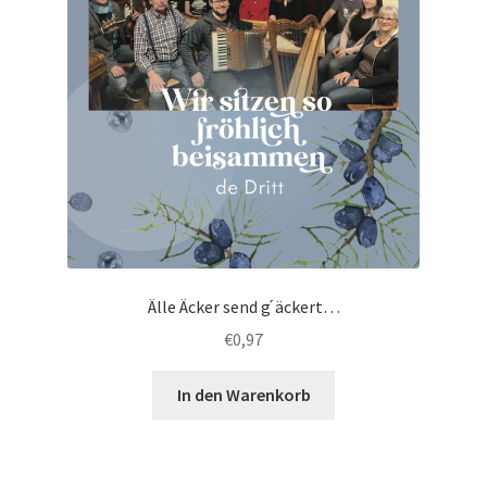
Älle Äcker send g ́äckert…
€
0,97
In den Warenkorb