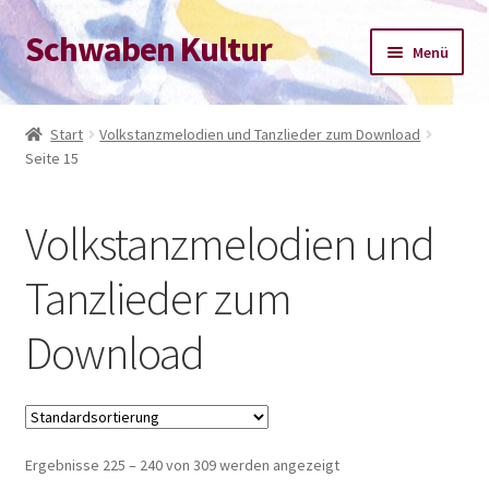
Schwaben Kultur
Zur
Zum
Menü
Navigation
Inhalt
springen
springen
Start
Start
Volkstanzmelodien und Tanzlieder zum Download
Seite 15
Datenschutz-Bestimmungen
Impressum
Volkstanzmelodien und
Kasse
Tanzlieder zum
Download
Mein Konto
Warenkorb
Ergebnisse 225 – 240 von 309 werden angezeigt