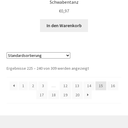
Schwabentanz
€
0,97
In den Warenkorb
Ergebnisse 225 – 240 von 309 werden angezeigt
1
2
3
…
12
13
14
15
16
17
18
19
20