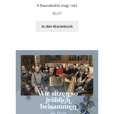
A Baurabüble mag i net
€
0,97
In den Warenkorb