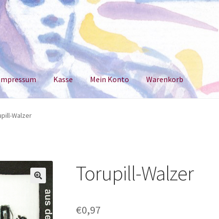
Impressum
Kasse
Mein Konto
Warenkorb
um
Kasse
Mein Konto
Warenkorb
upill-Walzer
Torupill-Walzer
€
0,97