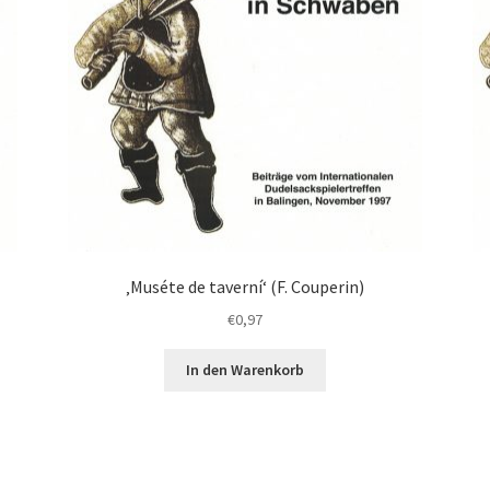
‚Muséte de taverní‘ (F. Couperin)
€
0,97
In den Warenkorb