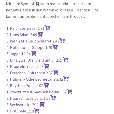
Mit dem Symbol
kann man direkt ein Lied zum
herunterladen in den Warenkorb legen. Über den Titel
kommt am zu dem entsprechendem Produkt.
Reichsverweser
2:31
Hans Adam
3:09
Wenn Alle Leut Schlafet
2:43
Hohenloher Galopp
1:40
Jaggeli
1:34
Eins,Zwei,Drei,Vier,Fünf….
2:27
Krauteintreter
2:28
Ferschen, Spitzchen
2:37
Hahnen- Oder Bechertanz
2:32
Bayrisch Polka
2:02
Zweitritt Mit Bayrisch Polka
1:57
Hausschlüsseltanz
1:52
Sechsertritt
2:11
s´Kübele
1:18