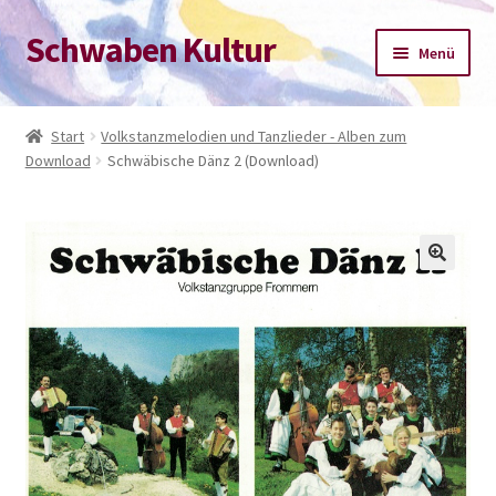
Schwaben Kultur
Zur
Zum
Menü
Navigation
Inhalt
springen
springen
Start
Start
Volkstanzmelodien und Tanzlieder - Alben zum
Download
Schwäbische Dänz 2 (Download)
Datenschutz-Bestimmungen
Impressum
Kasse
Mein Konto
Warenkorb