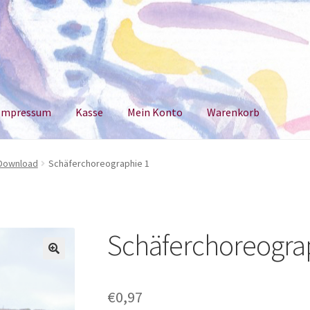
Impressum
Kasse
Mein Konto
Warenkorb
um
Kasse
Mein Konto
Warenkorb
 Download
Schäferchoreographie 1
Schäferchoreogra
€
0,97