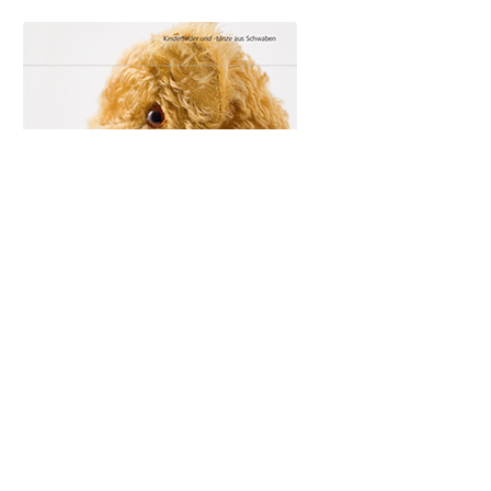
Schwarze Köchin
€
0,97
In den Warenkorb