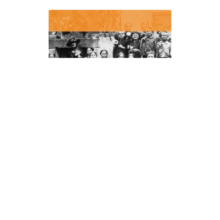
Winker
€
0,97
In den Warenkorb