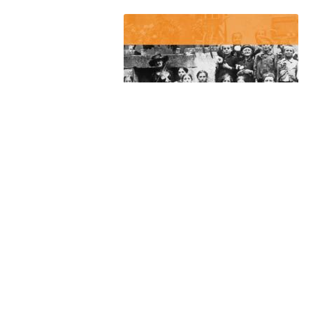
Mauerbrechen
€
0,97
In den Warenkorb