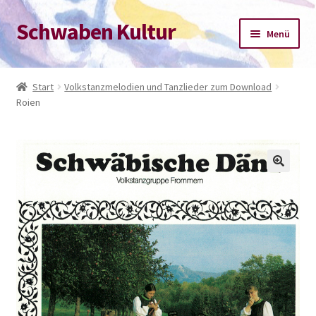
Schwaben Kultur
Zur
Zum
Menü
Navigation
Inhalt
springen
springen
Start
Start
Volkstanzmelodien und Tanzlieder zum Download
Roien
Datenschutz-Bestimmungen
Impressum
Kasse
Mein Konto
Warenkorb