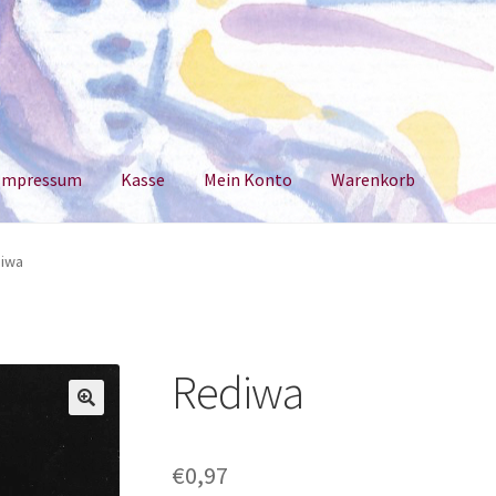
Impressum
Kasse
Mein Konto
Warenkorb
um
Kasse
Mein Konto
Warenkorb
iwa
Rediwa
€
0,97