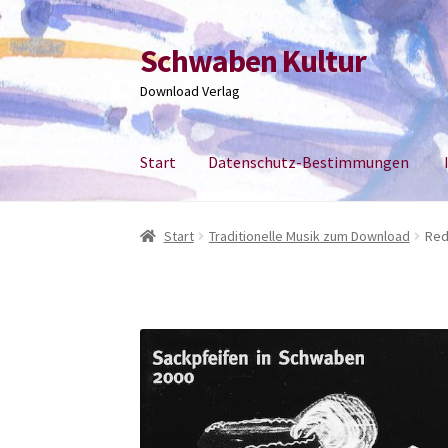
Schwaben Kultur
Zur
Zum
Navigation
Inhalt
Download Verlag
springen
springen
Start
Datenschutz-Bestimmungen
Start
Datenschutz-Bestimmungen
Impress
Start
Traditionelle Musik zum Download
Red