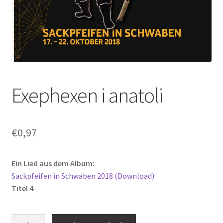
Exephexen i anatoli
€
0,97
Ein Lied aus dem Album:
Sackpfeifen in Schwaben 2018 (Download)
Titel 4
Exephexen