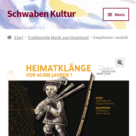
Schwaben Kultur
Zur
Zum
Menü
Navigation
Inhalt
springen
springen
Start
Start
Traditionelle Musik zum Download
Exephexen i anatoli
Datenschutz-Bestimmungen
Impressum
Kasse
Mein Konto
Warenkorb