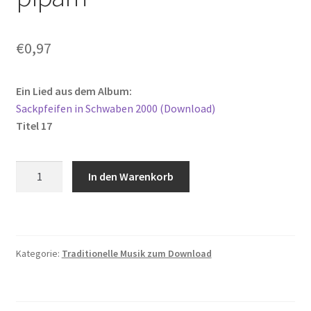
€
0,97
Ein Lied aus dem Album:
Sackpfeifen in Schwaben 2000 (Download)
Titel 17
Drei
In den Warenkorb
Dudelsacklieder:
Güllillo,
sarillo
-
Kategorie:
Traditionelle Musik zum Download
Rippe,
Hüftknochen;
Torupill-
pill,