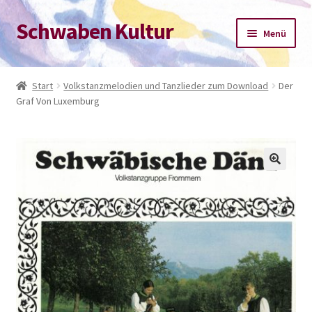
Schwaben Kultur
Zur
Zum
Menü
Navigation
Inhalt
springen
springen
Start
Start
Volkstanzmelodien und Tanzlieder zum Download
Der
Graf Von Luxemburg
Datenschutz-Bestimmungen
Impressum
Kasse
Mein Konto
Warenkorb