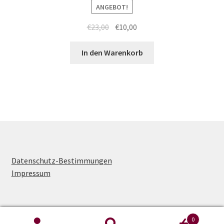
ANGEBOT!
Ursprünglicher
Aktueller
€
23,00
€
10,00
Preis
Preis
war:
ist:
In den Warenkorb
€23,00
€10,00.
Datenschutz-Bestimmungen
Impressum
0