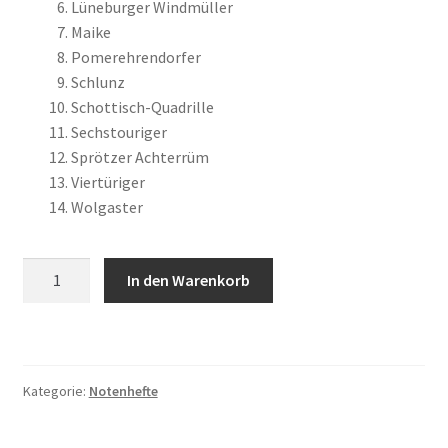
Lüneburger Windmüller
Maike
Pomerehrendorfer
Schlunz
Schottisch-Quadrille
Sechstouriger
Sprötzer Achterrüm
Viertüriger
Wolgaster
Danz
In den Warenkorb
mit
4
Menge
Kategorie:
Notenhefte