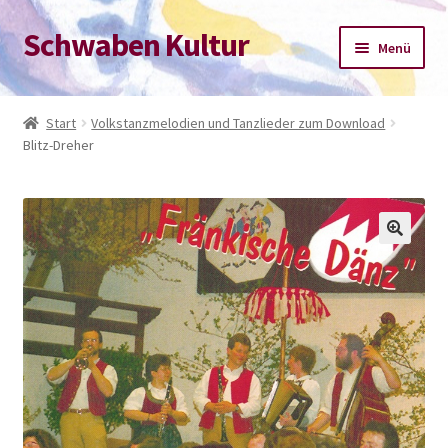
Schwaben Kultur
Zur
Zum
Menü
Navigation
Inhalt
springen
springen
Start
Start
Volkstanzmelodien und Tanzlieder zum Download
Blitz-Dreher
Datenschutz-Bestimmungen
Impressum
Kasse
Mein Konto
Warenkorb