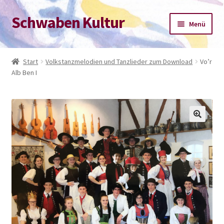
Schwaben Kultur
Zur
Zum
Menü
Navigation
Inhalt
springen
springen
Start
Start
Volkstanzmelodien und Tanzlieder zum Download
Vo’r
Alb Ben I
Datenschutz-Bestimmungen
Impressum
Kasse
Mein Konto
Warenkorb